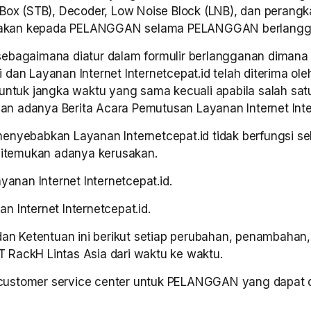
Box (STB), Decoder, Low Noise Block (LNB), dan perangk
ewakan kepada PELANGGAN selama PELANGGAN berlanggana
bagaimana diatur dalam formulir berlangganan dimana ti
asi dan Layanan Internet Internetcepat.id telah diterima
untuk jangka waktu yang sama kecuali apabila salah satu
gan adanya Berita Acara Pemutusan Layanan Internet Inte
enyebabkan Layanan Internetcepat.id tidak berfungsi s
ditemukan adanya kerusakan.
anan Internet Internetcepat.id.
 Internet Internetcepat.id.
dan Ketentuan ini berikut setiap perubahan, penambahan
T RackH Lintas Asia dari waktu ke waktu.
stomer service center untuk PELANGGAN yang dapat di