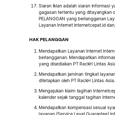
Siaran Iklan adalah siaran informasi
gagasan tertentu yang ditayangkan da
PELANGGAN yang berlangganan Layana
Layanan Internet Internetcepat.id da
HAK PELANGGAN
Mendapatkan Layanan Internet Interne
berlangganan. Mendapatkan informasi m
yang disediakan PT RackH Lintas Asia
Mendapatkan jaminan tingkat layanan
ditetapkan oleh PT RackH Lintas Asia.
Mengajukan klaim tagihan Internetcep
kalender sejak tanggal tagihan Intern
Mendapatkan kompensasi sesuai syara
layanan (Service Level Guarantee) Int