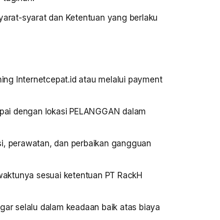
yarat-syarat dan Ketentuan yang berlaku
ng Internetcepat.id atau melalui payment
sampai dengan lokasi PELANGGAN dalam
si, perawatan, dan perbaikan gangguan
a waktunya sesuai ketentuan PT RackH
gar selalu dalam keadaan baik atas biaya