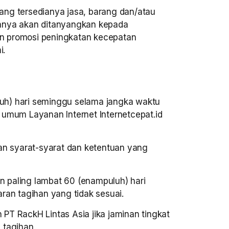
tang tersedianya jasa, barang dan/atau
 hanya akan ditanyangkan kepada
an promosi peningkatan kecepatan
i.
ujuh) hari seminggu selama jangka waktu
k umum Layanan Internet Internetcepat.id
an syarat-syarat dan ketentuan yang
an paling lambat 60 (enampuluh) hari
aran tagihan yang tidak sesuai.
PT RackH Lintas Asia jika jaminan tingkat
 tagihan.