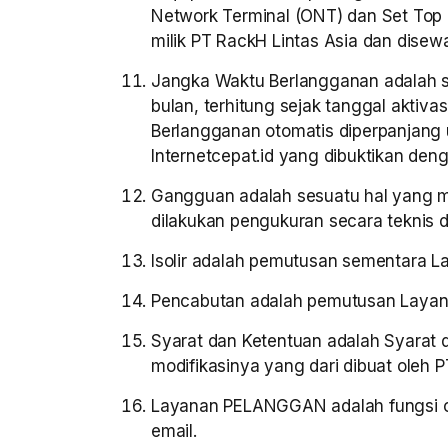
Network Terminal (ONT) dan Set Top 
milik PT RackH Lintas Asia dan dis
Jangka Waktu Berlangganan adalah se
bulan, terhitung sejak tanggal aktiv
Berlangganan otomatis diperpanjang 
Internetcepat.id yang dibuktikan den
Gangguan adalah sesuatu hal yang m
dilakukan pengukuran secara teknis 
Isolir adalah pemutusan sementara Lay
Pencabutan adalah pemutusan Layanan
Syarat dan Ketentuan adalah Syarat 
modifikasinya yang dari dibuat oleh P
Layanan PELANGGAN adalah fungsi cu
email.