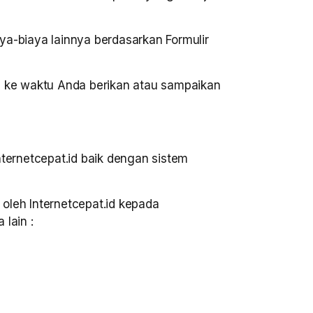
aya-biaya lainnya berdasarkan Formulir
u ke waktu Anda berikan atau sampaikan
ternetcepat.id baik dengan sistem
 oleh Internetcepat.id kepada
lain :