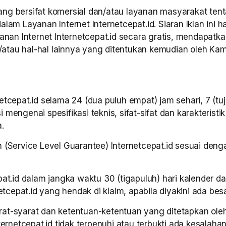
 yang bersifat komersial dan/atau layanan masyarakat ten
lam Layanan Internet Internetcepat.id. Siaran Iklan ini
n Internet Internetcepat.id secara gratis, mendapatk
n/atau hal-hal lainnya yang ditentukan kemudian oleh Kam
tcepat.id selama 24 (dua puluh empat) jam sehari, 7 (t
engenai spesifikasi teknis, sifat-sifat dan karakteristi
.
 (Service Level Guarantee) Internetcepat.id sesuai deng
at.id dalam jangka waktu 30 (tigapuluh) hari kalender d
etcepat.id yang hendak di klaim, apabila diyakini ada bes
t-syarat dan ketentuan-ketentuan yang ditetapkan oleh 
ernetcepat.id tidak terpenuhi atau terbukti ada kesalahan