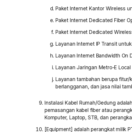
Paket Internet Kantor Wireless
Paket Internet Dedicated Fiber
Paket Internet Dedicated Wirel
Layanan Internet IP Transit un
Layanan Internet Bandwidth O
Layanan Jaringan Metro-E Loca
Layanan tambahan berupa fitur/ko
berlangganan, dan jasa nilai tam
Instalasi Kabel Rumah/Gedung adalah 
pemasangan kabel fiber atau perangk
Komputer, Laptop, STB, dan perangk
[Equipment] adalah perangkat milik P