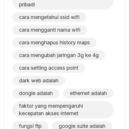
pribadi
cara mengetahui ssid wifi
cara mengganti nama wifi
cara menghapus history maps
cara mengubah jaringan 3g ke 4g
cara setting access point
dark web adalah
dongle adalah
ethernet adalah
faktor yang mempengaruhi
kecepatan akses internet
fungsi ftp
google suite adalah