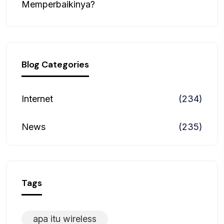
Memperbaikinya?
Blog Categories
Internet
(234)
News
(235)
Tags
apa itu wireless