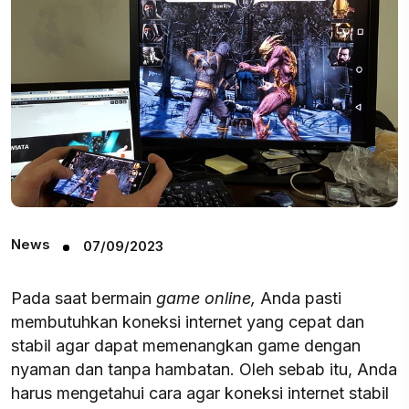
News
07/09/2023
Pada saat bermain
game
online,
Anda pasti
membutuhkan koneksi internet yang cepat dan
stabil agar dapat memenangkan game dengan
nyaman dan tanpa hambatan. Oleh sebab itu, Anda
harus mengetahui cara agar koneksi internet stabil