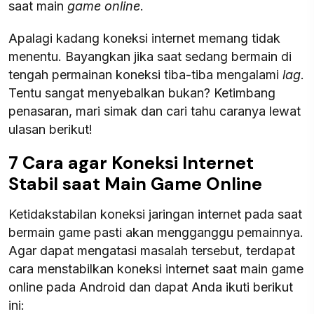
saat main
game online
.
Apalagi kadang koneksi internet memang tidak
menentu. Bayangkan jika saat sedang bermain di
tengah permainan koneksi tiba-tiba mengalami
lag
.
Tentu sangat menyebalkan bukan? Ketimbang
penasaran, mari simak dan cari tahu caranya lewat
ulasan berikut!
7 Cara agar Koneksi Internet
Stabil saat Main Game Online
Ketidakstabilan koneksi jaringan internet pada saat
bermain game pasti akan mengganggu pemainnya.
Agar dapat mengatasi masalah tersebut, terdapat
cara menstabilkan koneksi internet saat main game
online pada Android dan dapat Anda ikuti berikut
ini: