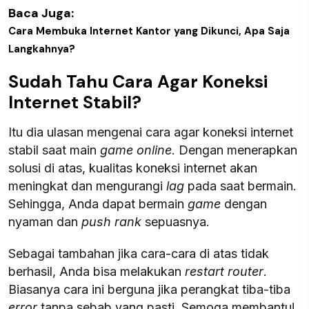
Baca Juga:
Cara Membuka Internet Kantor yang Dikunci, Apa Saja
Langkahnya?
Sudah Tahu Cara Agar Koneksi
Internet Stabil?
Itu dia ulasan mengenai cara agar koneksi internet
stabil saat main
game
online
. Dengan menerapkan
solusi di atas, kualitas koneksi internet akan
meningkat dan mengurangi
lag
pada saat bermain.
Sehingga, Anda dapat bermain
game
dengan
nyaman dan
push rank
sepuasnya.
Sebagai tambahan jika cara-cara di atas tidak
berhasil, Anda bisa melakukan
restart
router
.
Biasanya cara ini berguna jika perangkat tiba-tiba
error
tanpa sebab yang pasti. Semoga membantu!