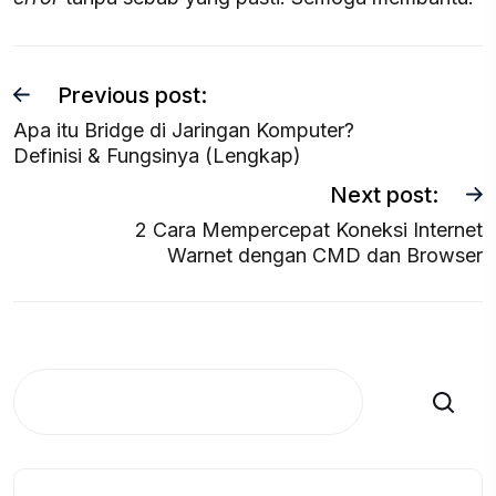
Previous post:
Apa itu Bridge di Jaringan Komputer?
Definisi & Fungsinya (Lengkap)
Next post:
2 Cara Mempercepat Koneksi Internet
Warnet dengan CMD dan Browser
Search