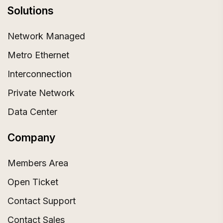
Solutions
Network Managed
Metro Ethernet
Interconnection
Private Network
Data Center
Company
Members Area
Open Ticket
Contact Support
Contact Sales