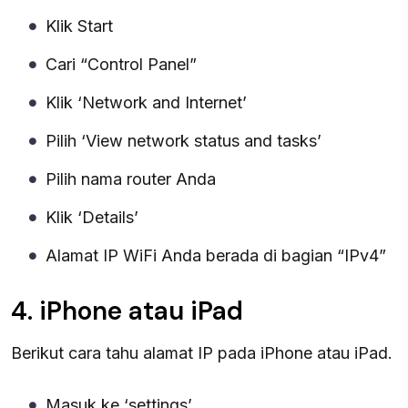
Klik Start
Cari “Control Panel”
Klik ‘Network and Internet’
Pilih ‘View network status and tasks’
Pilih nama router Anda
Klik ‘Details’
Alamat IP WiFi Anda berada di bagian “IPv4”
4. iPhone atau iPad
Berikut cara tahu alamat IP pada iPhone atau iPad.
Masuk ke ‘settings’