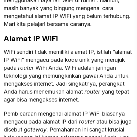
menggunakan layanan WiFi di rumah. Namun,
masih banyak yang bingung mengenai cara
mengetahui alamat IP WiFi yang belum terhubung.
Mari kita pelajari bersama caranya.
Alamat IP WiFi
WiFi sendiri tidak memiliki alamat IP, istilah “alamat
IP WiFi” mengacu pada kode unik yang merujuk
pada
router
WiFi Anda. WiFi adalah jaringan
teknologi yang memungkinkan gawai Anda untuk
mengakses internet. Jadi singkatnya, perangkat
Anda harus menemukan alamat
router
yang tepat
agar bisa mengakses internet.
Pembicaraan mengenai alamat IP WiFi biasanya
mengacu pada alamat IP dari
router
atau bisa juga
disebut
gateway
. Pemahaman ini sangat krusial