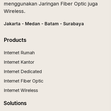
menggunakan Jaringan Fiber Optic juga
Wireless.
Jakarta - Medan - Batam - Surabaya
Products
Internet Rumah
Internet Kantor
Internet Dedicated
Internet Fiber Optic
Internet Wireless
Solutions