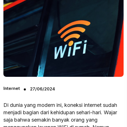
Internet
27/06/2024
Di dunia yang modern ini, koneksi internet sudah
menjadi bagian dari kehidupan sehari-hari. Wajar
saja bahwa semakin banyak orang yang