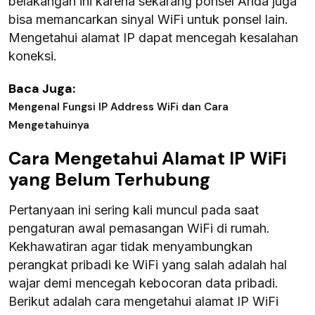
belakangan ini karena sekarang ponsel Anda juga
bisa memancarkan sinyal WiFi untuk ponsel lain.
Mengetahui alamat IP dapat mencegah kesalahan
koneksi.
Baca Juga:
Mengenal Fungsi IP Address WiFi dan Cara
Mengetahuinya
Cara Mengetahui Alamat IP WiFi
yang Belum Terhubung
Pertanyaan ini sering kali muncul pada saat
pengaturan awal pemasangan WiFi di rumah.
Kekhawatiran agar tidak menyambungkan
perangkat pribadi ke WiFi yang salah adalah hal
wajar demi mencegah kebocoran data pribadi.
Berikut adalah cara mengetahui alamat IP WiFi