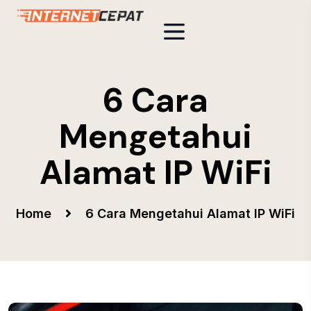
6 Cara
Mengetahui
Alamat IP WiFi
Home
6 Cara Mengetahui Alamat IP WiFi