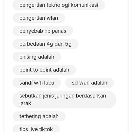
pengertian teknologi komunikasi
pengertian wlan
penyebab hp panas
perbedaan 4g dan 5g
phising adalah
point to point adalah
sandi wifi lucu
sd wan adalah
sebutkan jenis jaringan berdasarkan
jarak
tethering adalah
tips live tiktok