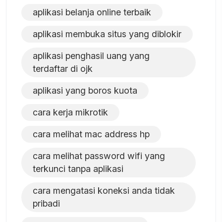
aplikasi belanja online terbaik
aplikasi membuka situs yang diblokir
aplikasi penghasil uang yang
terdaftar di ojk
aplikasi yang boros kuota
cara kerja mikrotik
cara melihat mac address hp
cara melihat password wifi yang
terkunci tanpa aplikasi
cara mengatasi koneksi anda tidak
pribadi