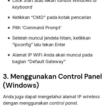
Click Start atau tekan tombol Windows di
keyboard
Ketikkan “CMD” pada kotak pencarian
Pilih ‘Command Prompt’
Setelah muncul jendela hitam, ketikkan
“ipconfig” lalu tekan Enter
Alamat IP WiFi Anda akan muncul pada
bagian “Default Gateway”
3. Menggunakan Control Panel
(Windows)
Anda juga dapat mengetahui alamat IP
wireless
dengan menggunakan
control panel
.