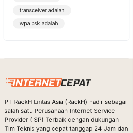
transceiver adalah
wpa psk adalah
PT RackH Lintas Asia (RackH) hadir sebagai
salah satu Perusahaan Internet Service
Provider (ISP) Terbaik dengan dukungan
Tim Teknis yang cepat tanggap 24 Jam dan