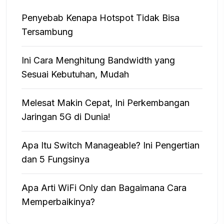
Penyebab Kenapa Hotspot Tidak Bisa
Tersambung
Ini Cara Menghitung Bandwidth yang
Sesuai Kebutuhan, Mudah
Melesat Makin Cepat, Ini Perkembangan
Jaringan 5G di Dunia!
Apa Itu Switch Manageable? Ini Pengertian
dan 5 Fungsinya
Apa Arti WiFi Only dan Bagaimana Cara
Memperbaikinya?