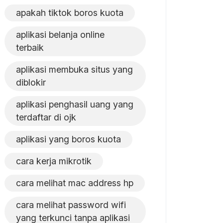
apakah tiktok boros kuota
aplikasi belanja online
terbaik
aplikasi membuka situs yang
diblokir
aplikasi penghasil uang yang
terdaftar di ojk
aplikasi yang boros kuota
cara kerja mikrotik
cara melihat mac address hp
cara melihat password wifi
yang terkunci tanpa aplikasi