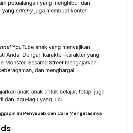
alam petualangan yang menghibur dan
k yang
catchy
juga membuat konten
nnel
YouTube anak yang menyajikan
ti Anda. Dengan karakter-karakter yang
okie Monster, Sesame Street mengajarkan
n, keberagaman, dan menghargai
jarkan anak-anak untuk belajar, tetapi juga
 dan lagu-lagu yang lucu.
gapi? Ini Penyebab dan Cara Mengatasinya
ids