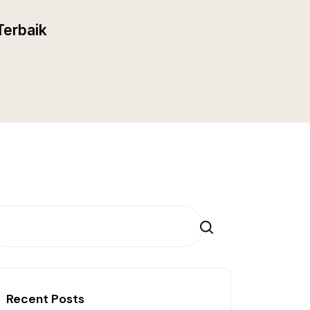
Terbaik
Search
Recent Posts