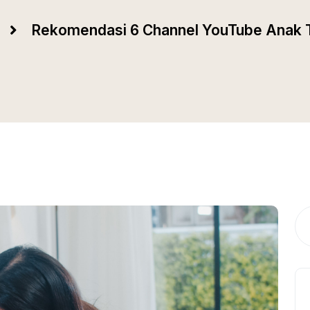
Rekomendasi 6 Channel YouTube Anak 