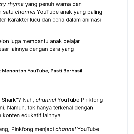
ery rhyme
yang penuh warna dan
h satu
channel
YouTube anak yang paling
r-karakter lucu dan ceria dalam animasi
lon juga membantu anak belajar
sar lainnya dengan cara yang
 Menonton YouTube, Pasti Berhasil
y Shark”? Nah,
channel
YouTube Pinkfong
ini. Namun, tak hanya terkenal dengan
 konten edukatif lainnya.
geng, Pinkfong menjadi
channel
YouTube