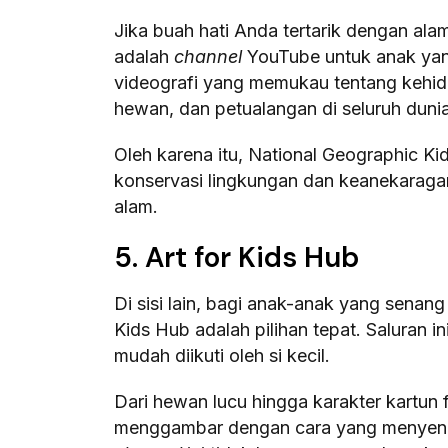
Jika buah hati Anda tertarik dengan al
adalah
channel
YouTube untuk anak ya
videografi yang memukau tentang kehidu
hewan, dan petualangan di seluruh duni
Oleh karena itu, National Geographic K
konservasi lingkungan dan keanekaragam
alam.
5. Art for Kids Hub
Di sisi lain, bagi anak-anak yang senang
Kids Hub adalah pilihan tepat. Saluran
mudah diikuti oleh si kecil.
Dari hewan lucu hingga karakter kartun 
menggambar dengan cara yang menyenang