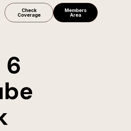
Check
Members
Coverage
Area
 6
ube
k