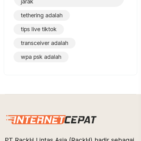
jarak
tethering adalah
tips live tiktok
transceiver adalah
wpa psk adalah
PT RackH Lintas Asia (RackH) hadir sebagai