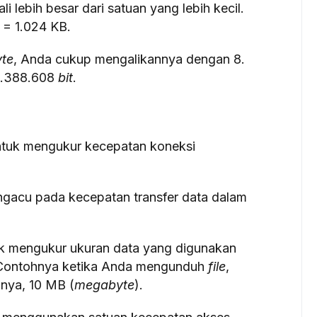
li lebih besar dari satuan yang lebih kecil.
 = 1.024 KB.
yte
, Anda cukup mengalikannya dengan 8.
8.388.608
bit
.
ntuk mengukur kecepatan koneksi
gacu pada kecepatan transfer data dalam
k mengukur ukuran data yang digunakan
 Contohnya ketika Anda mengunduh
file
,
lnya, 10 MB (
megabyte
).