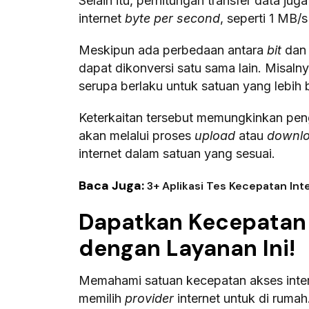
Selain itu, perhitungan transfer data j
internet
byte per second
, seperti 1 MB/s
Meskipun ada perbedaan antara
bit
da
dapat dikonversi satu sama lain. Misalny
serupa berlaku untuk satuan yang lebih
Keterkaitan tersebut memungkinkan pen
akan melalui proses
upload
atau
downl
internet dalam satuan yang sesuai.
Baca Juga:
3+ Aplikasi Tes Kecepatan Int
Dapatkan Kecepatan 
dengan Layanan Ini!
Memahami satuan kecepatan akses inte
memilih
provider
internet untuk di ruma