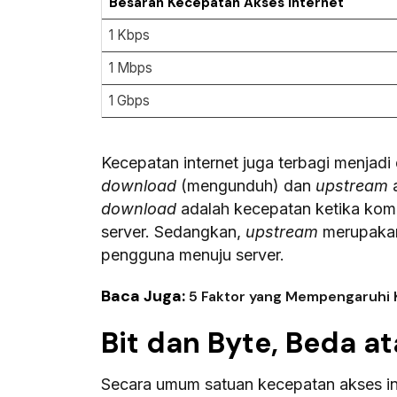
Besaran Kecepatan Akses Internet
1 Kbps
1 Mbps
1 Gbps
Kecepatan internet juga terbagi menjadi 
download
(mengunduh) dan
upstream
download
adalah kecepatan ketika kom
server. Sedangkan,
upstream
merupakan
pengguna menuju server.
Baca Juga:
5 Faktor yang Mempengaruhi 
Bit dan Byte, Beda a
Secara umum satuan kecepatan akses in