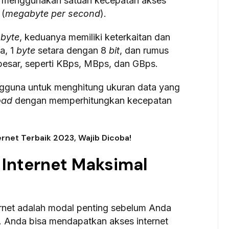
uga menggunakan satuan kecepatan akses
 (
megabyte per second
).
n
byte
, keduanya memiliki keterkaitan dan
a, 1
byte
setara dengan 8
bit
, dan rumus
 besar, seperti KBps, MBps, dan GBps.
gguna untuk menghitung ukuran data yang
oad
dengan memperhitungkan kecepatan
ernet Terbaik 2023, Wajib Dicoba!
Internet Maksimal
rnet adalah modal penting sebelum Anda
h. Anda bisa mendapatkan akses internet