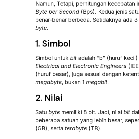
Namun, Tetapi, perhitungan kecepatan i
Byte per Second
(Bps). Kedua jenis satu
benar-benar berbeda. Setidaknya ada 
byte
.
1. Simbol
Simbol untuk
bit
adalah “b” (huruf kecil
Electrical and Electronic Engineers
(IEE
(huruf besar), juga sesuai dengan ketent
megabyte
, bukan 1
megabit
.
2. Nilai
Satu
byte
memiliki 8 bit. Jadi, nilai
bit
da
beberapa satuan yang lebih besar, seper
(GB), serta
terabyte
(TB).