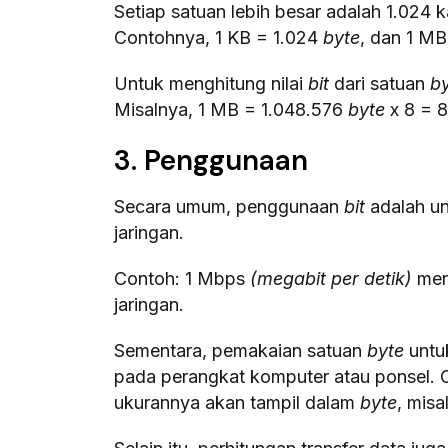
Setiap satuan lebih besar adalah 1.024 ka
Contohnya, 1 KB = 1.024
byte
, dan 1 MB
Untuk menghitung nilai
bit
dari satuan
b
Misalnya, 1 MB = 1.048.576
byte
x 8 = 
3. Penggunaan
Secara umum, penggunaan
bit
adalah u
jaringan.
Contoh: 1 Mbps
(megabit per detik)
men
jaringan.
Sementara, pemakaian satuan
byte
untu
pada perangkat komputer atau ponsel.
ukurannya akan tampil dalam
byte
, misa