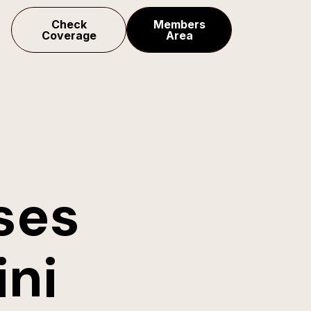
Check
Members
Coverage
Area
n
ses
ini