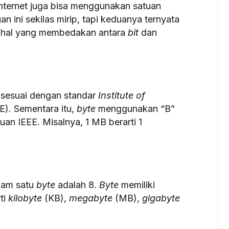
nternet juga bisa menggunakan satuan
an ini sekilas mirip, tapi keduanya ternyata
3 hal yang membedakan antara
bit
dan
) sesuai dengan standar
Institute of
E). Sementara itu,
byte
menggunakan “B”
uan IEEE. Misalnya, 1 MB berarti 1
lam satu
byte
adalah 8.
Byte
memiliki
ti
kilobyte
(KB),
megabyte
(MB),
gigabyte