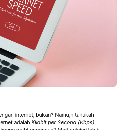
dengan internet, bukan? Namu,n tahukah
ernet adalah
Kilobit per Second (Kbps)
mana perhitungannya? Mari pelajari lebih