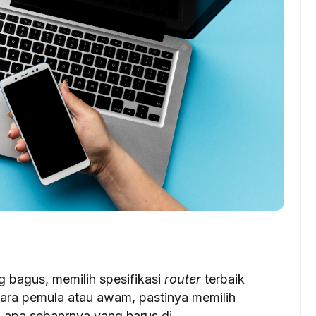
g bagus, memilih spesifikasi
router
terbaik
ra pemula atau awam, pastinya memilih
, apa sebanrnya yang harus di