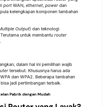
ri
port
WAN,
ethernet
,
power
dan
an pula kelengkapan komponen tambahan
Multiple Output
) dan teknologi
. Terutama untuk membantu
router
.
ngkan, dalam hal ini pemilihan wajib
uter
tersebut. Khususnya harus ada
asi WPA dan WPA2. Beberapa tambahan
bisa jadi pertimbangan terbaik.
etelan Pabrik dengan Mudah
si Router yang Layak?