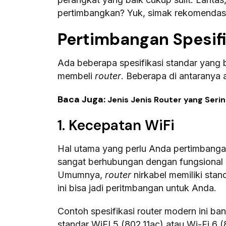
pertimbangkan? Yuk, simak rekomendasi b
Pertimbangan Spesifi
Ada beberapa spesifikasi standar yang
membeli
router
. Beberapa di antaranya 
Baca Juga:
Jenis Jenis Router yang Ser
1. Kecepatan WiFi
Hal utama yang perlu Anda pertimbanga
sangat berhubungan dengan fungsional ni
Umumnya,
router
nirkabel memiliki sta
ini bisa jadi peritmbangan untuk Anda.
Contoh spesifikasi router modern ini b
standar WiFI 5 (802.11ac) atau Wi-Fi 6 (