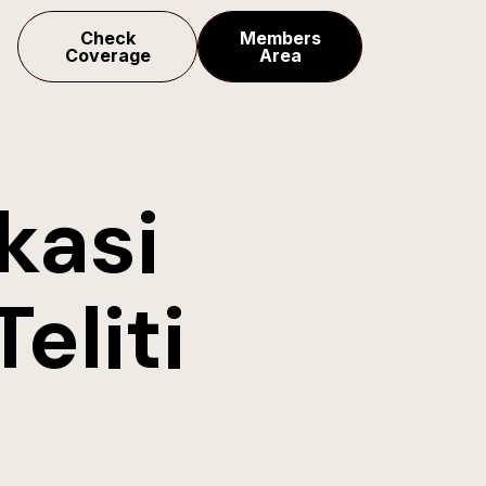
Check
Members
Coverage
Area
kasi
eliti