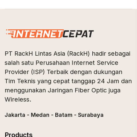
PT RackH Lintas Asia (RackH) hadir sebagai
salah satu Perusahaan Internet Service
Provider (ISP) Terbaik dengan dukungan
Tim Teknis yang cepat tanggap 24 Jam dan
menggunakan Jaringan Fiber Optic juga
Wireless.
Jakarta - Medan - Batam - Surabaya
Products