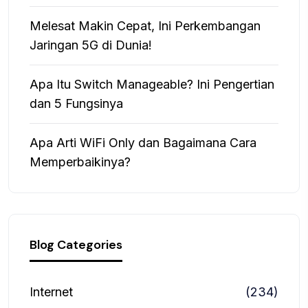
Melesat Makin Cepat, Ini Perkembangan
Jaringan 5G di Dunia!
Apa Itu Switch Manageable? Ini Pengertian
dan 5 Fungsinya
Apa Arti WiFi Only dan Bagaimana Cara
Memperbaikinya?
Blog Categories
Internet
(234)