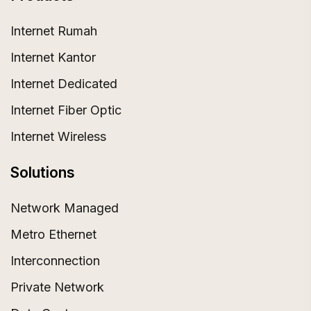
Internet Rumah
Internet Kantor
Internet Dedicated
Internet Fiber Optic
Internet Wireless
Solutions
Network Managed
Metro Ethernet
Interconnection
Private Network