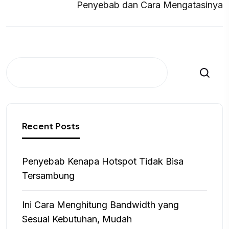
Penyebab dan Cara Mengatasinya
Search
Recent Posts
Penyebab Kenapa Hotspot Tidak Bisa
Tersambung
Ini Cara Menghitung Bandwidth yang
Sesuai Kebutuhan, Mudah