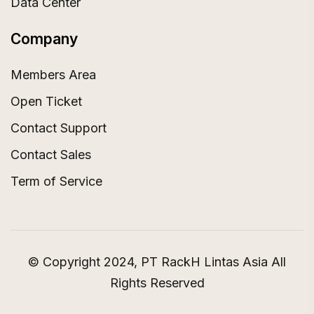
Data Center
Company
Members Area
Open Ticket
Contact Support
Contact Sales
Term of Service
© Copyright 2024, PT RackH Lintas Asia All
Rights Reserved